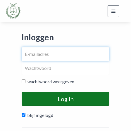
Toggle
navigati
Inloggen
wachtwoord weergeven
Log in
blijf ingelogd