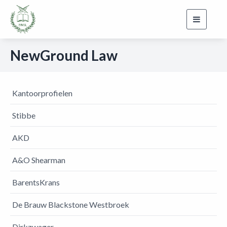
Toggle
navigati
NewGround Law
Kantoorprofielen
Stibbe
AKD
A&O Shearman
BarentsKrans
De Brauw Blackstone Westbroek
Dirkzwager