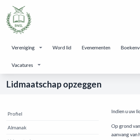
Vereniging
Word lid
Evenementen
Boekenv
Vacatures
Lidmaatschap opzeggen
Indien u uw l
Profiel
Op grond van 
Almanak
aanvang van h