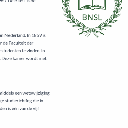
960. De BNSL is de
an Nederland. In 1859 is
 de Faculteit der
studenten te vinden. In
n. Deze kamer wordt met
8 middels een wetswijziging
e studierichting die in
en is één van de vijf