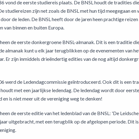
986 vond de eerste studiereis plaats. De BNSL houdt de tradities d
 De studiereizen zijn net zoals de BNSL met hun tijd meegegaan en 
door de leden. De BNSL heeft door de jaren heen prachtige reize
 van binnen en buiten Europa.
heen de eerste donkergroene BNSL-almanak. Dit is een traditie d
de almanak kunt u elk jaar terugblikken op de evenementen van he
ar. Er zijn inmiddels drieëndertig edities van de nog altijd donk
006 werd de Ledendagcommissie geïntroduceerd. Ook dit is een tra
nd houdt met een jaarlijkse ledendag. De ledendag wordt door eers
 en is niet meer uit de vereniging weg te denken!
heen de eerste editie van het ledenblad van de BNSL: 'De Leidsche
jaar uitgebracht, met een terugblik op de afgelopen periode. Dit is
eniging.