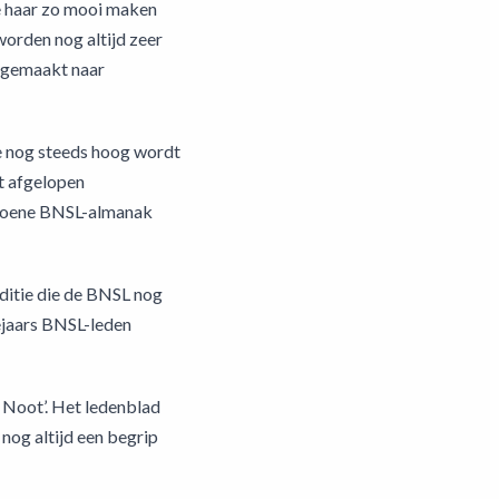
ie haar zo mooi maken
worden nog altijd zeer
n gemaakt naar
ie nog steeds hoog wordt
t afgelopen
ergroene BNSL-almanak
ditie die de BNSL nog
tejaars BNSL-leden
 Noot’. Het ledenblad
 nog altijd een begrip