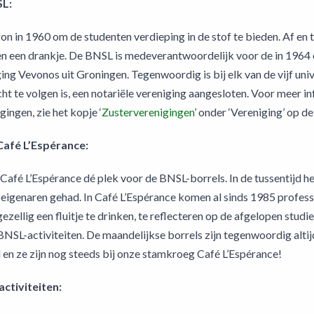
SL:
 in 1960 om de studenten verdieping in de stof te bieden. Af en t
en een drankje. De BNSL is medeverantwoordelijk voor de in 1964
ing Vevonos uit Groningen. Tegenwoordig is bij elk van de vijf univ
ht te volgen is, een notariële vereniging aangesloten. Voor meer in
gingen, zie het kopje ‘
Zusterverenigingen
’ onder ‘Vereniging’ op d
afé L’Espérance:
 Café L’Espérance dé plek voor de BNSL-borrels. In de tussentijd 
 eigenaren gehad. In Café L’Espérance komen al sinds 1985 profes
zellig een fluitje te drinken, te reflecteren op de afgelopen studi
SL-activiteiten. De maandelijkse borrels zijn tegenwoordig alti
en ze zijn nog steeds bij onze stamkroeg Café L’Espérance!
ctiviteiten: