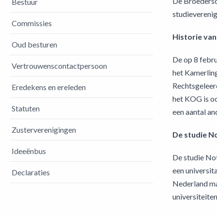
De Broedersch
Bestuur
studieverenig
Commissies
Historie van
Oud besturen
De op 8 febru
Vertrouwenscontactpersoon
het Kamerling
Rechtsgeleerd
Eredekens en ereleden
het KOG is o
Statuten
een aantal an
Zusterverenigingen
De studie No
Ideeënbus
De studie Not
een universit
Declaraties
Nederland maa
universiteit