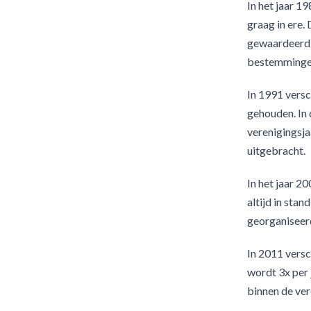
In het jaar 1
graag in ere.
gewaardeerd 
bestemmingen
In 1991 versc
gehouden. In 
verenigingsja
uitgebracht.
In het jaar 2
altijd in sta
georganiseerd
In 2011 versc
wordt 3x per 
binnen de ver