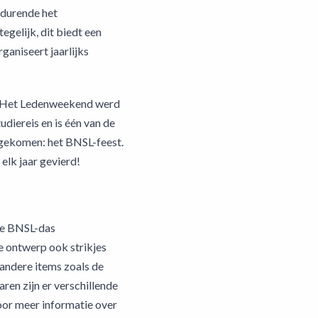
edurende het
gelijk, dit biedt een
ganiseert jaarlijks
d. Het Ledenweekend werd
diereis en is één van de
 bijgekomen: het BNSL-feest.
elk jaar gevierd!
te BNSL-das
e ontwerp ook strikjes
andere items zoals de
ren zijn er verschillende
oor meer informatie over