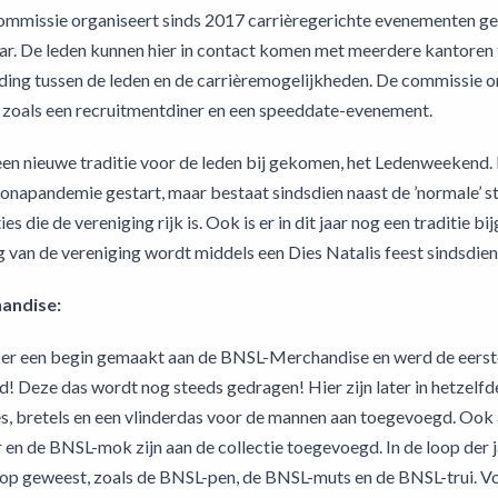
ommissie organiseert sinds 2017 carrièregerichte evenementen g
ar. De leden kunnen hier in contact komen met meerdere kantoren te
ing tussen de leden en de carrièremogelijkheden. De commissie or
zoals een recruitmentdiner en een speeddate-evenement.
r een nieuwe traditie voor de leden bij gekomen, het Ledenweeken
ronapandemie gestart, maar bestaat sindsdien naast de ’normale’ stu
ies die de vereniging rijk is. Ook is er in dit jaar nog een traditie
 van de vereniging wordt middels een Dies Natalis feest sindsdien 
andise:
 er een begin gemaakt aan de BNSL-Merchandise en werd de eers
! Deze das wordt nog steeds gedragen! Hier zijn later in hetzelfd
, bretels en een vlinderdas voor de mannen aan toegevoegd. Ook 
n de BNSL-mok zijn aan de collectie toegevoegd. In de loop der ja
oop geweest, zoals de BNSL-pen, de BNSL-muts en de BNSL-trui. V