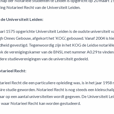
ap der Notariële Studenten te Leiden is opgericht op 20 maart 1
ing Notarieel Recht van de Universiteit Leiden.
 de Universiteit Leiden:
ari 1575 opgerichte Universiteit Leiden is de oudste universiteit v
h Onnes Gebouw, afgekort het ‘KOG’, gebouwd. Vanaf 2004 is hier
heid gevestigd. Tegenwoordig zijn in het KOG de Leidse notariële 
ok de verenigingskamer van de BNSL met nummer A0.29 te vinde
dere studieverenigingen van de universiteit gedeeld.
tarieel Recht:
arieel Recht die een particuliere opleiding was, is in het jaar 195
aire studie geworden. Notarieel Recht is nog steeds een kleinschalig
r op een aantal universiteiten wordt gegeven. De Universiteit Leid
en waar Notarieel Recht kan worden gestudeerd.