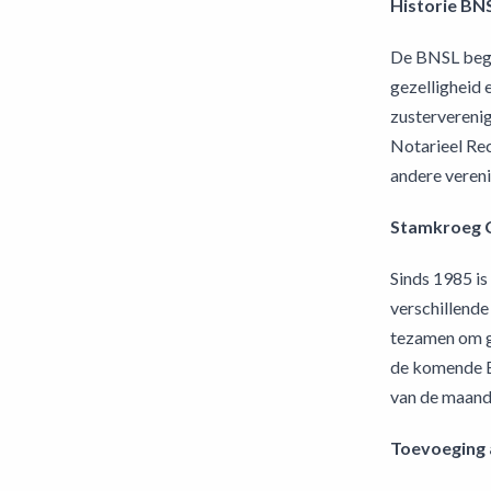
Historie BN
De BNSL begon
gezelligheid 
zusterverenig
Notarieel Rec
andere vereni
Stamkroeg C
Sinds 1985 is
verschillende
tezamen om ge
de komende BN
van de maand 
Toevoeging a