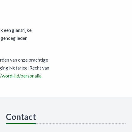
k een glansrijke
g genoeg leden,
worden van onze prachtige
iging Notarieel Recht van
/word-lid/personalia
’.
Contact