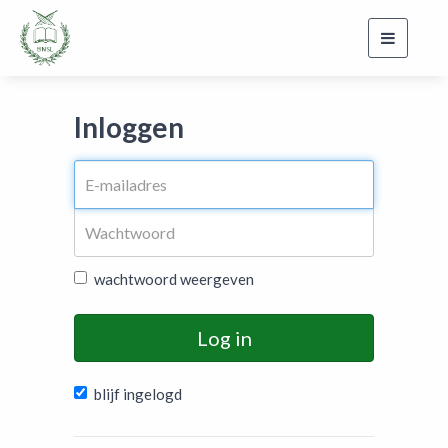
Toggle
navigati
Inloggen
wachtwoord weergeven
Log in
blijf ingelogd